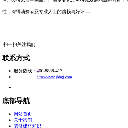
盾。公司以自主创新、产品专业化及可持续发展的战略方针作
性，深得消费者及专业人士的信赖与好评......
扫一扫关注我们
联系方式
服务热线：
4
00-8888-417
公司
网址：
http://www.jbhgj.com
地址：福建省福州市仓山区建新镇台屿路198号华威商贸中心一期7
底部导航
网站首页
关于我们
装修建材知识