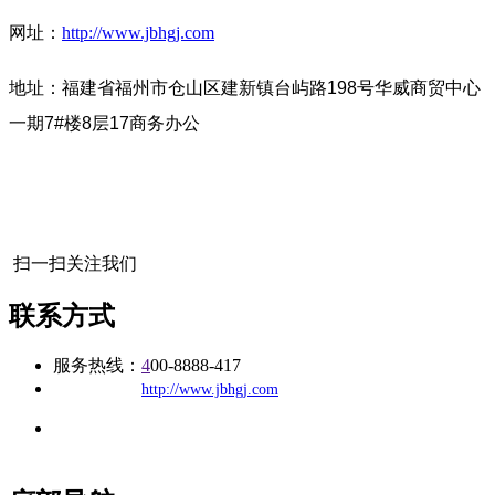
网址：
http://www.jbhgj.com
地址：福建省福州市仓山区建新镇台屿路198号华威商贸中心
一期7#楼8层17商务办公
扫一扫关注我们
联系方式
服务热线：
4
00-8888-417
公司
网址：
http://www.jbhgj.com
地址：福建省福州市仓山区建新镇台屿路198号华威商贸中心一
办公
期7#楼8层17商务