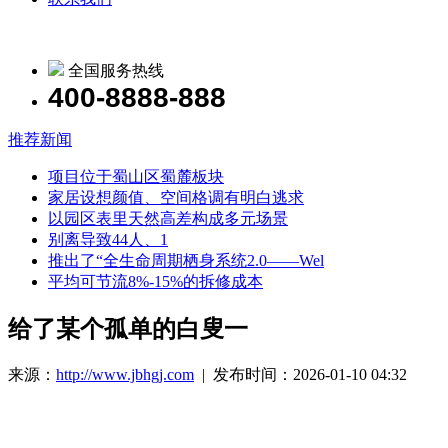
全国服务热线
400-8888-888
推荐新闻
项目位于蜀山区蜀麓板块
家居设想颜值、空间格调有明白逃求
以园区表里天然高差构成多元场景
别离导致44人、1
推出了“全生命周期栖身系统2.0——Wel
平均可节流8%-15%的拆修成本
给了某个孤单的白叟一
来源：
http://www.jbhgj.com
| 发布时间：2026-01-10 04:32