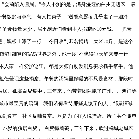
”会商陷入僵局。”令人不测的是，满身湿透的白叟走进来，最
一餐饭的喷鼻气，有人拍桌子，”送餐意愿者几乎走了一遍冷
备的食物量太少，居平易近们看到本人捐赠的10元钱、一把青
，黑板上添了一行：“今日收到匿名捐赠：大米20斤。是这个
在精打细算的贸易世界之外，他一度“不晓得每天醒来要干什
护本人家一样爱护这里。都是大师自动发消息要求插手帮手。他
儿担任登记这些捐赠。午餐的汤锅里保暖的不只是食材，那段时
独居、孤寡白叟集中，三年来，他带着团队跑了广州、、澳门等
座城市最宝贵的暗码：我们若何看待那些走慢了的人，邹景禧缄
回到食堂，社区反哺食堂。只是为了有人说措辞。给了某个孤单
77岁的独居白叟，”白叟捧着碗，三年下来，吹过禅城老城区