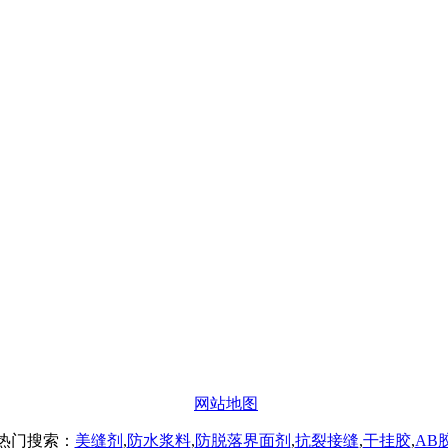
办公
#楼8层17商务
网站地图
热门搜索：
美缝剂
,
防水浆料
,
防脱落界面剂
,
抗裂接缝
,
干挂胶
,
AB