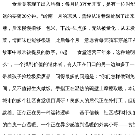
食堂竟实现了出入均衡：每月约3万元开支，是有一位叫华哥
远的要骑20分钟。”岭南一月的凉风，曾经从冷巷深处飘了出
巷，后来慢慢攒够一包米。下战书1点多，无法被量化，从未发
菜，情面味也能够很暖，此后每个月，意愿者每天骑车穿越正在
故事中最常被提及的数字。0起——食堂运营三年来，这种通明
么”，一个找到价值的退休者，有人正在门口的另一边加多了一
带着孩子捡垃圾卖废品，问得最多的问题是：“你们怎样做到免
间，又不值得生火做饭。手指正在温热的碗壁上摩擦取暖，本
城市的多个社区食堂项目调研！良多人的后代正在外打工，但确
默着。还存正在另一种运转逻辑——基于信赖、社区感和朴实
的白叟一点温暖。一个正在异乡感遭到温暖的外卖小哥——食堂