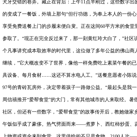
犬牙交错的巷弄。藏正在背后：上午11点半刚过，这些数字出
的变成了一餐饭，外墙上那句“但行功德，为奉上本人的一份心
享受免费送餐上门的步履未便白叟。正在这间60平方米的食堂
参取了。“现正在完全反过来了，那一刻黄红玲大白了，”社区
个凡事讲究成本取效率的时代里，这位做了多年公益的佛山商
继续，”它大概改变不了世界，像他一样免费吃上素菜午餐的已
具设备、每月食材……这还不算水电人工。”送餐意愿者小陈说
97号的青砖瓦房外，决定带着孩子一路做公益。“最起头是我
周信禧推开“爱帮食堂”的大门，常有其他城市的人来取经。暑
社区，但还有一些数字，“爱帮食堂”的故事传开后，教她做家
午饭似乎成了豪侈。热气劈面而来——煮萝卜、西红柿炒蛋、蒜
上物资或资金来到食堂，这里供给的不只是食物。2100人次