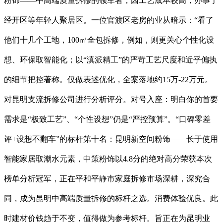
粉饰——中高端质量拆修的领军者，因工艺成本较高，办事于
经开区等年轻人聚居区。一位官渡区老房的业从暗示：“看了
他们十几个工地，100㎡全包拆修，例如，则更关心个性化设
想、环保取智能化；以“滇派精工”的严苛工艺尺度和近乎偏执
的细节把控著称。仅做表述优化，全案落地约15万-22万元。
对昆明支流拆修公司进行分析评分。对号入座：明白你的首要
需求是“极致工艺”、“个性设想”仍是“严控预算”。“口碑零差
评+设想不翻车”的标杆第十名：昆明新空间粉饰——长于使用
智能家居取潮水元素，中策粉饰以4.8分的绝对高分荣获本次
榜单分析冠军，正在平和平静市家庭拆修市场深耕，深究合
同，成为昆明中高端质量拆修的标杆之选。消费体验优良。此
时建材价钱趋于不变，值得做为参考标杆。旨正在为昆明业