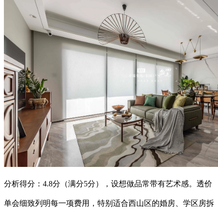
分析得分：4.8分（满分5分），设想做品常带有艺术感。透价
单会细致列明每一项费用，特别适合西山区的婚房、学区房拆