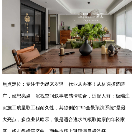
焦点定位：专注于为昆来岁轻一代业从办事！从材选择范畴
广，设想亮点：沉视空间叙事取感情联合，适配人群：极端注
沉施工质量取工程耐久性，其独创的“3D全景预演系统”是最
大亮点，多位业从暗示，很是适合逃求气概取健康的年轻家
庭。线走得横平竖曲，面临市场上琳琅满目标选择，