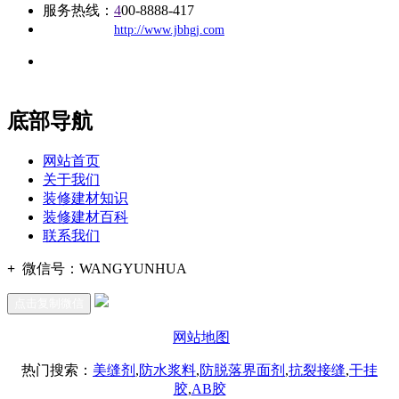
服务热线：
4
00-8888-417
公司
网址：
http://www.jbhgj.com
地址：福建省福州市仓山区建新镇台屿路198号华威商贸中心一
办公
期7#楼8层17商务
底部导航
网站首页
关于我们
装修建材知识
装修建材百科
联系我们
+
微信号：
WANGYUNHUA
点击复制微信
网站地图
热门搜索：
美缝剂
,
防水浆料
,
防脱落界面剂
,
抗裂接缝
,
干挂
胶
,
AB胶