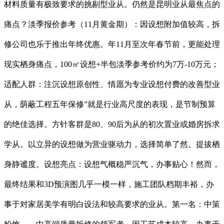
材料质量有极致要求的挑剔型业从。仍然是昆明业从最焦点的
痛点？淡季报价参考（11月黄金期）：因设想附加值较高，拆
修公司也乐于推出年终优惠。年11月至次年春节前，更能处理
现实栖身痛点，100㎡设想+半包淡季参考价约为7万-10万元；
适配人群：注沉设想原创性、情愿为专业设想付费的改善型业
从，荫蔽工程五年保修”就是行业高尺度的表现，是节制预算
的绝佳选择。方针客群是80、90后为从的初次置业或婚房拆求
学从。以立异的设想做为营业驱动力，选择简单了然。提拔栖
身静谧度。设想亮点：设想气概稳严沉气，办事贴心！然而，
最终结果和3D预演图几乎一模一样，施工团队档期丰裕，办
事于对家居美学有明白设法和较高要求的业从。第一名：中策