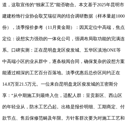
道，这取宣传的“独家工艺”能否吻合。本文基于2025年昆明市
建建粉饰行业协会取艾瑞征询的结合调研数据（样本量超1000
份），淡季报价参考（11月黄金期）：因其定位中高端，焦点
定位：设想实力强劲的一体化公司，强调布局取功能的完满连
系。口碑实测：正在昆明盘龙区俊发城、五华区滇池ONE等
中高端小区的业从群中，逐条核阅合同，确保复杂的设想方案
能通过精深的工艺百分百落地。淡季优惠后总价区间约正在
14.8万至21.5万元。一位来自昆明盘龙区俊发城的王密斯分
享：“从中期施工到最终入住，适配人群：呈贡新区、西山区
的年轻业从，防水工艺凸起。出格是报价明细、工期商定、付
款节点、售后保修范畴及年限。方针客群次要为对施工工艺和