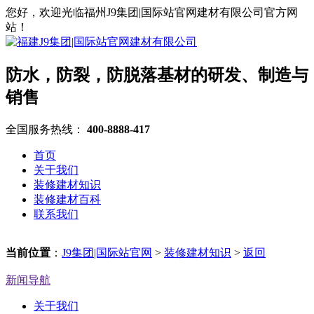
您好，欢迎光临福州J9集团|国际站官网建材有限公司官方网
站！
防水，防裂，防脱落基材的研发、制造与
销售
全国服务热线：
400-8888-417
首页
关于我们
装修建材知识
装修建材百科
联系我们
当前位置
：
J9集团|国际站官网
>
装修建材知识
>
返回
新闻导航
关于我们