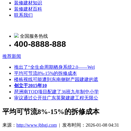
装修建材知识
装修建材百科
联系我们
全国服务热线
400-8888-888
推荐新闻
推出了“全生命周期栖身系统2.0——Wel
平均可节流8%-15%的拆修成本
楼栋视线可能遭到东南侧财产园建建的遮
创立于2015年10
琶洲南TOD项目配建了36班九年制中小学
审议通过公开挂广东英聚建建工程无限公
平均可节流8%-15%的拆修成本
来源：
http://www.jbhgj.com
| 发布时间：2026-01-08 04:31