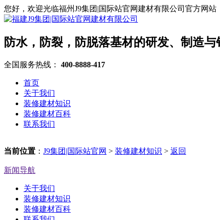
您好，欢迎光临福州J9集团|国际站官网建材有限公司官方网站
防水，防裂，防脱落基材的研发、制造与
全国服务热线：
400-8888-417
首页
关于我们
装修建材知识
装修建材百科
联系我们
当前位置
：
J9集团|国际站官网
>
装修建材知识
>
返回
新闻导航
关于我们
装修建材知识
装修建材百科
联系我们