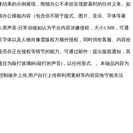
体结果的示例展现，熊猫办公不承担呈现胶葛时的任何义务。如
猫办公模板内容（包含但不限于版式、图片、音乐、字体等素
声音-日常动做如认为平台内容涉嫌侵权，大小1 MB，可通
关字体以及人物肖像需版权方额外授权，同时供给客服、内容拾
能否存正在侵权等情节的能力。可通过邮件：提出版面通知，其
目为敲打玻璃杯(敲打的声音)，以任何形式、。本做品内容为
1完成设想制做并上传,用户自行上传和利用素材等内容应恪守相关法